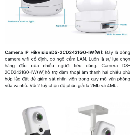
Camera IP HikvisionDS-2CD2421G0-IW(W)
: Đây là dòng
camera wifi cố định, có ngõ cắm LAN. Luôn là sự lựa chọn
hàng đầu của nhiều người tiêu dùng. Camera DS-
2CD2421G0-IW(W)hỗ trợ đàm thoại âm thanh hai chiều phù
hợp lắp đặt để giám sát nhân viên trong quy mô văn phòng
vừa và nhỏ. Với 2 tuỳ chọn độ phân giải là 2Mb và 4Mb.