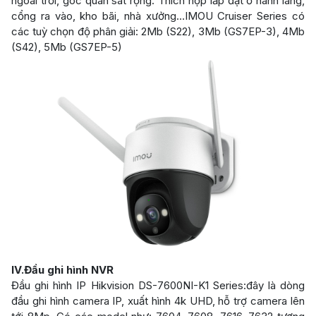
ngoài trời, góc quan sát rộng. Thích hợp lắp đặt ở hành lang,
cổng ra vào, kho bãi, nhà xưởng…IMOU Cruiser Series có
các tuỳ chọn độ phân giải: 2Mb (S22), 3Mb (GS7EP-3), 4Mb
(S42), 5Mb (GS7EP-5)
IV.Đầu ghi hình NVR
Đầu ghi hình IP Hikvision DS-7600NI-K1 Series:đây là dòng
đầu ghi hình camera IP, xuất hình 4k UHD, hỗ trợ camera lên