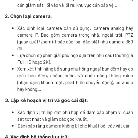
cần giám sát, lối vào và lối ra, khu vực cần bảo vệ….
2. Chọn loại camera:
Xác định loại camera cần sử dụng: camera analog hay
camera IP. Bao gồm camera trong nhà, ngoài trời, PTZ
(quay quét/zoom), hoặc các loại đặc biệt như camera 360
độ.
Lựa chọn độ phân giải phù hợp dựa trên nhu cầu (thường là
Full HD hoặc 2K).
Xem xét tính năng bổ sung như hồng ngoại ban đêm hay có
màu ban đêm, chống nước, và chức năng thông minh
(nhận dạng khuôn mặt, phát hiện chuyển động), có audio
hay không....
3. Lập kế hoạch vị trí và góc cài đặt:
Xác định vị trí lắp đặt phù hợp để đảm bảo phạm vi quan
sát tốt nhất và giảm các góc khuất.
Đảm bảo rằng camera không bị che khuất bởi các vật cản.
4. Xác định hệ thống lưu trữ: