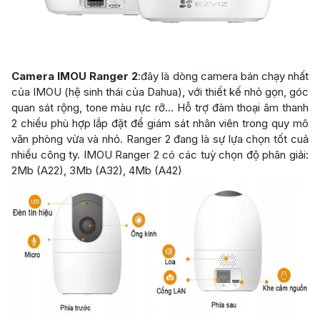
Camera IMOU Ranger 2
:đây là dòng camera bán chạy nhất
của IMOU (hệ sinh thái của Dahua), với thiết kế nhỏ gọn, góc
quan sát rộng, tone màu rực rỡ… Hỗ trợ đàm thoại âm thanh
2 chiều phù hợp lắp đặt để giám sát nhân viên trong quy mô
văn phòng vừa và nhỏ. Ranger 2 đang là sự lựa chọn tốt cuả
nhiều công ty. IMOU Ranger 2 có các tuỳ chọn độ phân giải:
2Mb (A22), 3Mb (A32), 4Mb (A42)