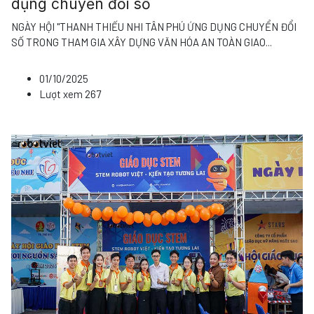
dụng chuyển đổi số
NGÀY HỘI "THANH THIẾU NHI TÂN PHÚ ỨNG DỤNG CHUYỂN ĐỔI
SỐ TRONG THAM GIA XÂY DỰNG VĂN HÓA AN TOÀN GIAO
...
01/10/2025
Lượt xem
267