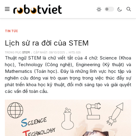
TIN TỨC
Lịch sử ra đời của STEM
TRONG MỤC:
STEM
CẬP NHẬT: 08/10/2025
HITS: 929
Thuật ngữ STEM là chữ viết tắt của 4 chữ: Science (Khoa
học), Technology (Công nghệ), Engineering (Kỹ thuật) và
Mathematics (Toán học). Đây là những lĩnh vực học tập và
nghiên cứu đóng vai trò quan trọng trong việc thúc đẩy sự
phát triển khoa học kỹ thuật, đổi mới sáng tạo và giải quyết
các vấn đề toàn cầu.