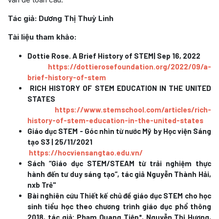
Tác
giả: Dương Thị Thuỳ Linh
Tài liệu tham khảo:
Dottie Rose. A Brief History of STEM| Sep 16, 2022
https://dottierosefoundation.org/2022/09/a-
brief-history-of-stem
RICH HISTORY OF STEM EDUCATION IN THE UNITED
STATES
https://www.stemschool.com/articles/rich-
history-of-stem-education-in-the-united-states
Giáo dục STEM - Góc nhìn từ nước Mỹ by Học viện Sáng
tạo S3 | 25/11/2021
https://hocviensangtao.edu.vn/
Sách “Giáo dục STEM/STEAM từ trải nghiệm thực
hành đến tư duy sáng tạo”, tác giả Nguyễn Thành Hải,
nxb Trẻ"
Bài nghiên cứu Thiết kế chủ đề giáo dục STEM cho học
sinh tiểu học theo chương trình giáo dục phổ thông
2018, tác giả: Phạm Quang Tiệp*, Nguyễn Thị Hương,