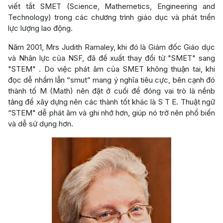
viết tắt SMET (Science, Mathemetics, Engineering and
Technology) trong các chương trình giáo dục và phát triển
lực lượng lao động.
Năm 2001, Mrs Judith Ramaley, khi đó là Giám đốc Giáo dục
và Nhân lực của NSF, đã đề xuất thay đổi từ "SMET" sang
"STEM" . Do việc phát âm của SMET không thuận tai, khi
đọc dễ nhầm lẫn “smut” mang ý nghĩa tiêu cực, bên cạnh đó
thành tố M (Math) nên đặt ở cuối để đóng vai trò là nềnb
tảng để xây dựng nên các thành tốt khác là S T E. Thuật ngữ
“STEM" dễ phát âm và ghi nhớ hơn, giúp nó trở nên phổ biến
và dễ sử dụng hơn.