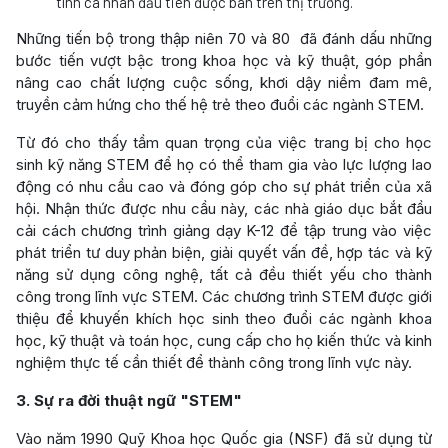
tính cá nhân đầu tiên được bán trên thị trường.
Những tiến bộ trong thập niên 70 và 80 đã đánh dấu những
bước tiến vượt bậc trong khoa học và kỹ thuật, góp phần
nâng cao chất lượng cuộc sống, khơi dậy niềm đam mê,
truyền cảm hứng cho thế hệ trẻ theo đuổi các ngành STEM.
Từ đó cho thấy tầm quan trọng của việc trang bị cho học
sinh kỹ năng STEM để họ có thể tham gia vào lực lượng lao
động có nhu cầu cao và đóng góp cho sự phát triển của xã
hội. Nhận thức được nhu cầu này, các nhà giáo dục bắt đầu
cải cách chương trình giảng dạy K-12 để tập trung vào việc
phát triển tư duy phản biện, giải quyết vấn đề, hợp tác và kỹ
năng sử dụng công nghệ, tất cả đều thiết yếu cho thành
công trong lĩnh vực STEM. Các chương trình STEM được giới
thiệu để khuyến khích học sinh theo đuổi các ngành khoa
học, kỹ thuật và toán học, cung cấp cho họ kiến thức và kinh
nghiệm thực tế cần thiết để thành công trong lĩnh vực này.
3.
Sự ra đời thuật ngữ "STEM"
Vào năm 1990 Quỹ Khoa học Quốc gia (NSF) đã sử dụng từ