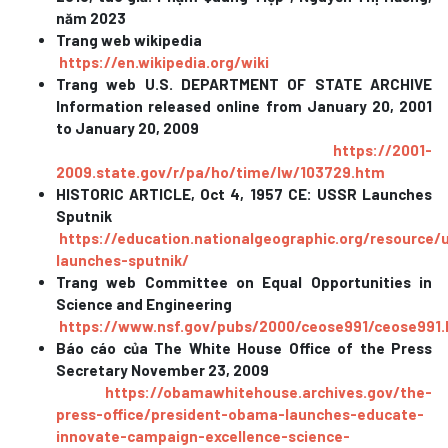
năm 2023
Trang web wikipedia
https://en.wikipedia.org/wiki
Trang web U.S. DEPARTMENT OF STATE ARCHIVE
Information released online from January 20, 2001
to January 20, 2009
https://2001-
2009.state.gov/r/pa/ho/time/lw/103729.htm
HISTORIC ARTICLE, Oct 4, 1957 CE: USSR Launches
Sputnik
https://education.nationalgeographic.org/resource/
launches-sputnik/
Trang web Committee on Equal Opportunities in
Science and Engineering
https://www.nsf.gov/pubs/2000/ceose991/ceose991.
Báo cáo của The White House Office of the Press
Secretary November 23, 2009
https://obamawhitehouse.archives.gov/the-
press-office/president-obama-launches-educate-
innovate-campaign-excellence-science-