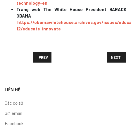
technology-en
Trang web The White House President BARACK
OBAMA
https://obamawhitehouse.archives.gov/issues/educa
12/educate-innovate
PREVIOUS ARTICLE: MÔ HÌNH PHÂN LOẠI VÀ LỘ TRÌN
NEXT ARTIC
PREV
NEXT
LIÊN HỆ
Các cơ sở
Gửi email
Facebook