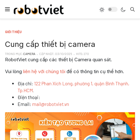
GIỚI THIỆU
Cung cấp thiết bị camera
TRONG MỤC:
CAMERA
CẬP NHẬT: 03/10/2025
HITS: 270
RobotViet cung cấp các thiết bị Camera quan sát.
Vui lòng
liên hệ với chúng tôi
để có thông tin cụ thể hơn.
Địa chỉ:
122 Phan Xích Long, phường 1, quận Bình Thạnh,
Tp.HCM
.
Điện thoại:
Email:
mail@robotviet.vn