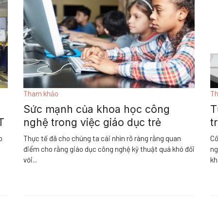
Tham khảo
Th
Sức mạnh của khoa học công
T
T
nghệ trong việc giáo dục trẻ
t
p
Thực tế đã cho chúng ta cái nhìn rõ ràng rằng quan
Cố
điểm cho rằng giáo dục công nghệ kỹ thuật quá khó đối
ng
với
...
kh