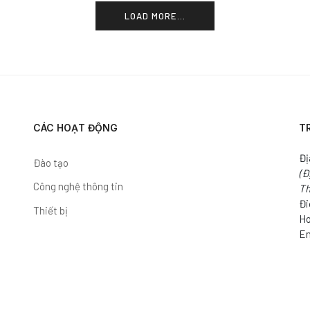
LOAD MORE...
CÁC HOẠT ĐỘNG
T
Đị
Đào tạo
(Đ
Công nghệ thông tin
Th
Đi
Thiết bị
Ho
Em