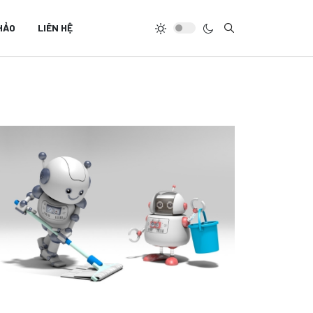
HẢO
LIÊN HỆ