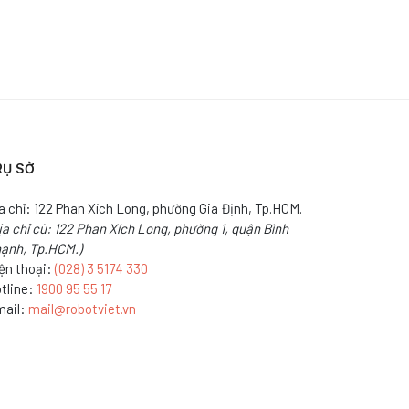
RỤ SỞ
a chỉ: 122 Phan Xích Long, phường Gia Định, Tp.HCM.
ịa chỉ cũ: 122 Phan Xích Long, phường 1, quận Bình
ạnh, Tp.HCM.)
ện thoại:
(028) 3 5174 330
tline:
1900 95 55 17
ail:
mail@robotviet.vn