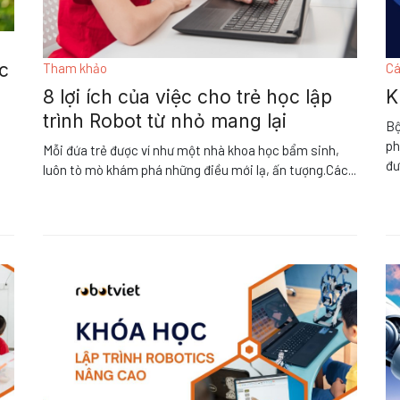
c
Tham khảo
Cá
8 lợi ích của việc cho trẻ học lập
K
trình Robot từ nhỏ mang lại
Bộ
ph
Mỗi đứa trẻ được ví như một nhà khoa học bẩm sinh,
đư
luôn tò mò khám phá những điều mới lạ, ấn tượng.Các
...