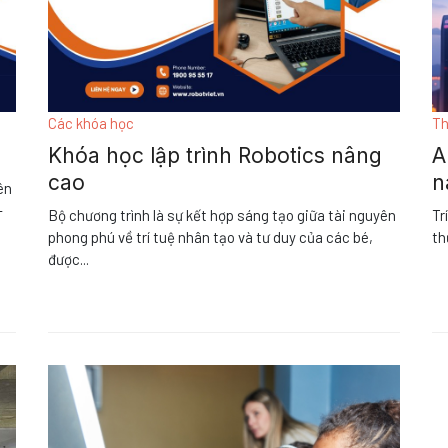
Các khóa học
Th
Khóa học lập trình Robotics nâng
A
cao
n
ên
-
Bộ chương trình là sự kết hợp sáng tạo giữa tài nguyên
Tr
phong phú về trí tuệ nhân tạo và tư duy của các bé,
th
được
...